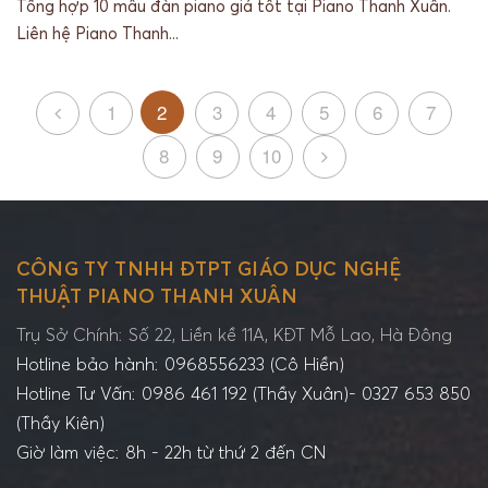
Tổng hợp 10 mẫu đàn piano giá tốt tại Piano Thanh Xuân.
Liên hệ Piano Thanh...
1
2
3
4
5
6
7
8
9
10
CÔNG TY TNHH ĐTPT GIÁO DỤC NGHỆ
THUẬT PIANO THANH XUÂN
Trụ Sở Chính: Số 22, Liền kề 11A, KĐT Mỗ Lao, Hà Đông
Hotline bảo hành: 0968556233 (Cô Hiền)
Hotline Tư Vấn: 0986 461 192 (Thầy Xuân)- 0327 653 850
(Thầy Kiên)
Giờ làm việc: 8h - 22h từ thứ 2 đến CN