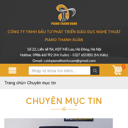
CÔNG TY TNHH ĐẦU TƯ PHÁT TRIỂN GIÁO DỤC NGHỆ THUẬT
PIANO THANH XUÂN
Số 22, Liền kề 11A, KĐT Mỗ Lao, Hà Đông, Hà Nội
Hotline:
0986 461 192
(Mr Xuân) -
0327 653 850
(Mr Kiên)
Gmail: cskhpianothanhxuan@gmail.com
0
Trang chủ
Chuyên mục tin
CHUYÊN MỤC TIN