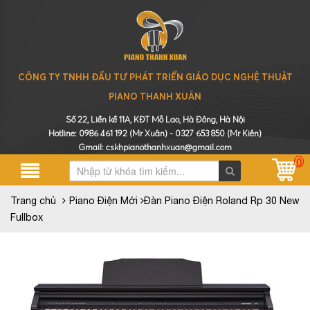
CÔNG TY TNHH ĐẦU TƯ PHÁT TRIỂN GIÁO DỤC NGHỆ THUẬT
PIANO THANH XUÂN
Số 22, Liền kề 11A, KĐT Mỗ Lao, Hà Đông, Hà Nội
Hotline:
0986 461 192
(Mr Xuân) -
0327 653 850
(Mr Kiên)
Gmail: cskhpianothanhxuan@gmail.com
0
Trang chủ
Piano Điện Mới
Đàn Piano Điện Roland Rp 30 New
Fullbox