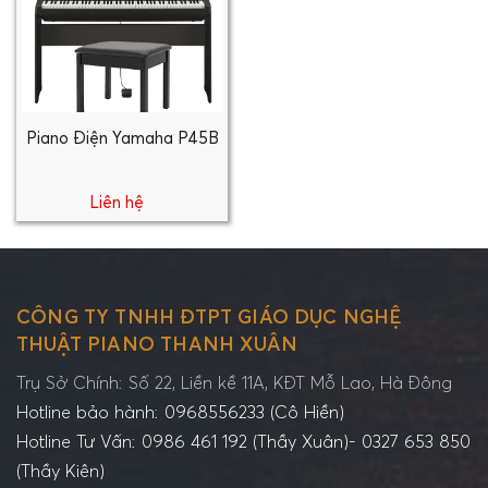
Piano Điện Yamaha P45B
Liên hệ
CÔNG TY TNHH ĐTPT GIÁO DỤC NGHỆ
THUẬT PIANO THANH XUÂN
Trụ Sở Chính: Số 22, Liền kề 11A, KĐT Mỗ Lao, Hà Đông
Hotline bảo hành: 0968556233 (Cô Hiền)
Hotline Tư Vấn: 0986 461 192 (Thầy Xuân)- 0327 653 850
(Thầy Kiên)