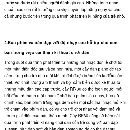
trước và được rất nhiều người đánh giá cao. Những tone nhạc
chuẩn xác còn rất lí tưởng cho việc luyện tập hằng ngày và cho
cả những bước tiến trong quá trình phát triển kĩ năng của trẻ nhỏ.
2.Bàn phím và bàn đạp với độ nhạy cao hỗ trợ cho con
bạn trong việc cải thiện kĩ thuật chơi đàn
Trong suốt quá trình phát triển từ những nốt nhạc đơn lẻ chơi tới
một màn diễn độc tấu và xa hơn nữa, một cây đàn piano để tạo
cảm hứng cho trẻ nhỏ mỗi khi trẻ đạt được bước tiến là điều cần
thiết. Với chất lượng âm thanh và bộ cảm biến được kế thừa từ
những mẫu đàn cao cấp trước, cây RP-30 có thể biến người mới
bắt đầu trở thành một nhạc sĩ nhờ bàn phím siêu nhạy, búa gõ
chính xác, bàn phím trắng ngà đem đến mọi sắc thái nhạc mỗi khi
trẻ chạm vào phím đàn, cổ vũ cho trẻ chơi nhạc với đam mê và
tìm ra giai điệu của bản thân mình. Cây RP30 cũng sẽ bám sát
quá trình phát triển kĩ năng chơi đàn của trẻ cùng với bàn đạp
sustain, bàn đạp soft và bàn đạp sostenuto để có thể đạt sự