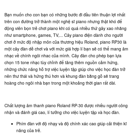
Bạn muốn cho con bạn có những bước đi đầu tiên thuận lợi nhất
trên con đường trở thành một nghệ sĩ piano nhưng thật khó để
động viên bọn trẻ chơi piano khi có quá nhiều thứ gây xao nhãng
như smartphone, games, TV,... Cây piano điện dành cho người
chơi ở mức độ nhập môn của thương hiệu Roland, piano RP30 là
một cây đàn dễ chơi và với mức giá hợp lí bạn sẽ có thể mang âm
nhạc về chính ngôi nhac của mình. Cây đàn cho phép bạn lựa
chọn 15 tone nhạc tùy chỉnh để tăng thêm nguồn cảm hứng,
những chức năng hỗ trợ việc luyện tập giúp cho việc học đàn trở
nên thư thái và hứng thú hơn và khung đàn bằng gỗ sẽ trang
hoàng cho ngôi nhà bạn trong một khoảng thời gian rất dài.
Chất lượng âm thanh piano Roland RP-30 được nhiều người công
nhận và đánh giá cao, lí tưởng cho việc luyện tập và học đàn.
Phím đàn với độ nhạy và độ chính xác cao giúp cải thiện kĩ
năng của trẻ.