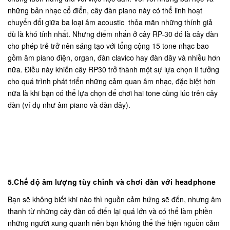
những bản nhạc cổ điển, cây đàn piano này có thể linh hoạt
chuyển đổi giữa ba loại âm acoustic thỏa mãn những thính giả
dù là khó tính nhất. Nhưng điểm nhấn ở cây RP-30 đó là cây đàn
cho phép trẻ trở nên sáng tạo với tổng cộng 15 tone nhạc bao
gồm âm piano điện, organ, đàn clavico hay đàn dây và nhiều hơn
nữa. Điều này khiến cây RP30 trở thành một sự lựa chọn lí tưởng
cho quá trình phát triển những cảm quan âm nhạc, đặc biệt hơn
nữa là khi bạn có thể lựa chọn để chơi hai tone cùng lúc trên cây
đàn (ví dụ như âm piano và đàn dây).
5.Chế độ âm lượng tùy chỉnh và chơi đàn với headphone
Bạn sẽ không biết khi nào thì nguồn cảm hứng sẽ đến, nhưng âm
thanh từ những cây đàn cổ điển lại quá lớn và có thể làm phiền
những người xung quanh nên bạn không thể thể hiện nguồn cảm