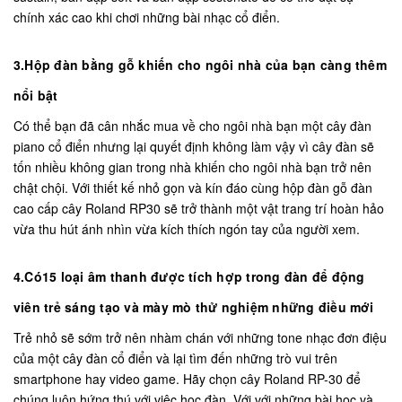
chính xác cao khi chơi những bài nhạc cổ điển.
3.Hộp đàn bằng gỗ khiến cho ngôi nhà của bạn càng thêm
nổi bật
Có thể bạn đã cân nhắc mua về cho ngôi nhà bạn một cây đàn
piano cổ điển nhưng lại quyết định không làm vậy vì cây đàn sẽ
tốn nhiều không gian trong nhà khiến cho ngôi nhà bạn trở nên
chật chội. Với thiết kế nhỏ gọn và kín đáo cùng hộp đàn gỗ đàn
cao cấp cây Roland RP30 sẽ trở thành một vật trang trí hoàn hảo
vừa thu hút ánh nhìn vừa kích thích ngón tay của người xem.
4.Có15 loại âm thanh được tích hợp trong đàn để động
viên trẻ sáng tạo và mày mò thử nghiệm những điều mới
Trẻ nhỏ sẽ sớm trở nên nhàm chán với những tone nhạc đơn điệu
của một cây đàn cổ điển và lại tìm đến những trò vui trên
smartphone hay video game. Hãy chọn cây Roland RP-30 để
chúng luôn hứng thú với việc học đàn. Với với những bài học và