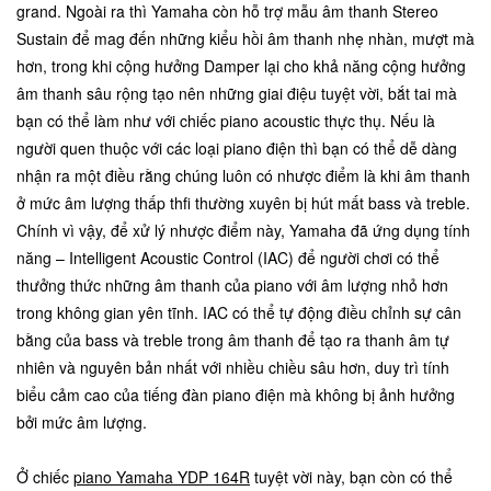
grand. Ngoài ra thì Yamaha còn hỗ trợ mẫu âm thanh Stereo
Sustain để mag đến những kiểu hồi âm thanh nhẹ nhàn, mượt mà
hơn, trong khi cộng hưởng Damper lại cho khả năng cộng hưởng
âm thanh sâu rộng tạo nên những giai điệu tuyệt vời, bắt tai mà
bạn có thể làm như với chiếc piano acoustic thực thụ. Nếu là
người quen thuộc với các loại piano điện thì bạn có thể dễ dàng
nhận ra một điều rằng chúng luôn có nhược điểm là khi âm thanh
ở mức âm lượng thấp thfi thường xuyên bị hút mất bass và treble.
Chính vì vậy, để xử lý nhược điểm này, Yamaha đã ứng dụng tính
năng – Intelligent Acoustic Control (IAC) để người chơi có thể
thưởng thức những âm thanh của piano với âm lượng nhỏ hơn
trong không gian yên tĩnh. IAC có thể tự động điều chỉnh sự cân
bằng của bass và treble trong âm thanh để tạo ra thanh âm tự
nhiên và nguyên bản nhất với nhiều chiều sâu hơn, duy trì tính
biểu cảm cao của tiếng đàn piano điện mà không bị ảnh hưởng
bởi mức âm lượng.
Ở chiếc
piano Yamaha YDP 164R
tuyệt vời này, bạn còn có thể