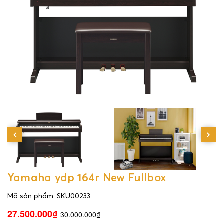
Yamaha ydp 164r New Fullbox
Mã sản phẩm: SKU00233
27.500.000₫
30.000.000₫