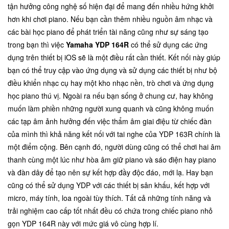
tận hưởng công nghệ số hiện đại để mang đến nhiều hứng khởi
hơn khi chơi piano. Nếu bạn cần thêm nhiều nguồn âm nhạc và
các bài học piano để phát triển tài năng cũng như sự sáng tạo
trong bạn thì việc
Yamaha YDP 164R
có thể sử dụng các ứng
dụng trên thiết bị iOS sẽ là một điều rất cần thiết. Kết nối này giúp
bạn có thể truy cập vào ứng dụng và sử dụng các thiết bị như bộ
điều khiển nhạc cụ hay một kho nhạc nền, trò chơi và ứng dụng
học piano thú vị. Ngoài ra nếu bạn sống ở chung cư, hay không
muốn làm phiền những người xung quanh và cũng không muốn
các tạp âm ảnh hưởng đến việc thẩm âm giai điệu từ chiếc đàn
của mình thì khả năng kết nối với tai nghe của YDP 163R chính là
một điểm cộng. Bên cạnh đó, người dùng cũng có thể chơi hai âm
thanh cùng một lúc như hòa âm giữ piano và sáo điện hay piano
và đàn dây để tạo nên sự kết hợp đầy độc đáo, mới lạ. Hay bạn
cũng có thể sử dụng YDP với các thiết bị sân khấu, kết hợp với
micro, máy tính, loa ngoài tùy thích. Tất cả những tính năng và
trải nghiệm cao cấp tốt nhất đều có chứa trong chiếc piano nhỏ
gọn YDP 164R này với mức giá vô cùng hợp lí.