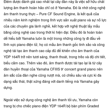
Điểm được đánh giá cao nhất tại cây đàn này là việc sở hữu chất
lượng âm thanh hoàn hảo chỉ có ở Yamaha. Đó là nhờ công nghệ
âm thanh trung thực – Pure CF Sound Engine, là kết quả của
nhiều năm kinh nghiệm trong lĩnh vực sản xuất piano và sự nỗ lực
của các chuyên gia lành nghề, kết hợp với nghệ thuật lấy mẫu
bằng công nghệ cao trong thời kì hiện đại. Điều đó là hoàn toàn
dễ hiểu bởi Yamaha luôn là một trong những công ty đi đầu về
lĩnh vực piano điện tử, họ có mẫu âm thanh gốc tinh xảo và công
nghệ tái tạo âm thanh cao cấp đủ để khiến cho âm thanh của
YDP 164R trở nên tươi sáng, thanh thoát, trong trẻo và độ chi tiết,
biểu cảm cao. Thêm vào đó, âm thanh được tái tạo lại là từ cây
đàn huyền thoại của Yamaha CFIIIS 9′ concert grand piano nên
âm sắc của đàn nghe cũng nượt mà, có chiều sâu và cực kì đa
dạng sắc thái, thật xứng đáng với danh tiếng mà Yamaha gây
dựng.
Ngoài việc sử dụng công nghệ âm thanh tối ưu, Yamaha còn
trang bị cho chiếc piano điện YDP 164R bộ bàn phím Graded