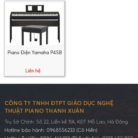
Piano Điện Yamaha P45B
Liên hệ
CÔNG TY TNHH ĐTPT GIÁO DỤC NGHỆ
THUẬT PIANO THANH XUÂN
Trụ Sở Chính: Số 22, Liền kề 11A, KĐT Mỗ Lao, Hà Đông
Hotline bảo hành: 0968556233 (Cô Hiền)