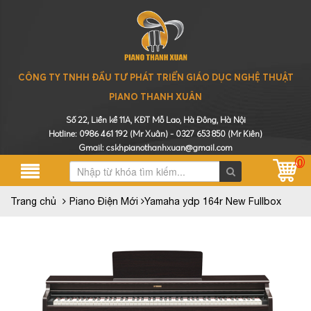
CÔNG TY TNHH ĐẦU TƯ PHÁT TRIỂN GIÁO DỤC NGHỆ THUẬT
PIANO THANH XUÂN
Số 22, Liền kề 11A, KĐT Mỗ Lao, Hà Đông, Hà Nội
Hotline:
0986 461 192
(Mr Xuân) -
0327 653 850
(Mr Kiên)
Gmail: cskhpianothanhxuan@gmail.com
0
Trang chủ
Piano Điện Mới
Yamaha ydp 164r New Fullbox