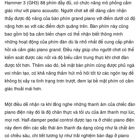
Hammer 3 (GH3) 88 phím đầy đủ, có chức năng mô phỏng cảm
giác như với piano acoustic. Người chơi sẽ dễ dàng cảm nhận
thấy được độ năng của bàn phím grand piano với điểm dưới có độ
nặng hơn so với các điểm dịch quãng trên. Bàn phím này cũng
bao gồm bộ ba cảm biến chạm có thể nhận biết thông minh
những hoạt động của phím đàn dù là nhỏ nhất để cung cấp phản
hồi và cảm giác piano grand. Điều này giúp cho người chơi có thể
kiểm soát được các nốt và độ biểu cảm trung thực khi chơi đàn
được tốt hơn. Thêm vào đó, bề mặt bàn phím cũng được phủ ngà
voi nhân tạo, có khả năng thấm hút mồ hôi tốt từ các ngón tay để
không bị xảy ra tình trạng trơn trượt, đem lại bề mặt phím có cảm
giác thoải mái hơn.
Một điều dễ nhận ra khi lắng nghe những thanh âm của chiếc đàn
piano điện này đó là độ chân thực và tối ưu của âm thanh mọi lúc,
mọi nơi. Half-damper pedal control được tạo ra ở chiếc piano điện
này đem đến các sắc thái âm thanh đa dạng cũng như là chất âm
có chiều sâu, chi tiết tương tự như trải nghiệm bàn đạp ở piano