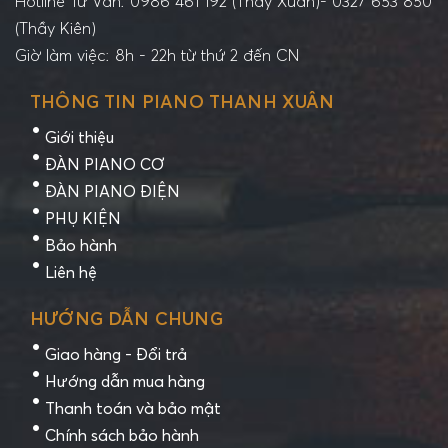
Hotline Tư Vấn: 0986 461 192 (Thầy Xuân)- 0327 653 850
(Thầy Kiên)
Giờ làm việc: 8h - 22h từ thứ 2 đến CN
THÔNG TIN PIANO THANH XUÂN
Giới thiệu
ĐÀN PIANO CƠ
ĐÀN PIANO ĐIỆN
PHỤ KIỆN
Bảo hành
Liên hệ
HƯỚNG DẪN CHUNG
Giao hàng - Đổi trả
Hướng dẫn mua hàng
Thanh toán và bảo mật
Chính sách bảo hành