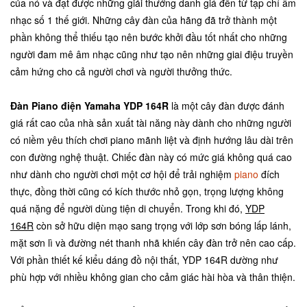
của nó và đạt được những giải thưởng danh giá đến từ tạp chí âm
nhạc số 1 thế giới. Những cây đàn của hãng đã trở thành một
phần không thể thiếu tạo nên bước khởi đầu tốt nhất cho những
người đam mê âm nhạc cũng như tạo nên những giai điệu truyền
cảm hứng cho cả người chơi và người thưởng thức.
Đàn Piano điện Yamaha YDP 164R
là một cây đàn được đánh
giá rất cao của nhà sản xuất tài năng này dành cho những người
có niềm yêu thích chơi piano mãnh liệt và định hướng lâu dài trên
con đường nghệ thuật. Chiếc đàn này có mức giá không quá cao
như dành cho người chơi một cơ hội để trải nghiệm
piano
đích
thực, đồng thời cũng có kích thước nhỏ gọn, trọng lượng không
quá nặng để người dùng tiện di chuyển. Trong khi đó,
YDP
164R
còn sở hữu diện mạo sang trọng với lớp sơn bóng lấp lánh,
mặt sơn lì và đường nét thanh nhã khiến cây đàn trở nên cao cấp.
Với phần thiết kế kiểu dáng đồ nội thất, YDP 164R dường như
phù hợp với nhiều không gian cho cảm giác hài hòa và thân thiện.