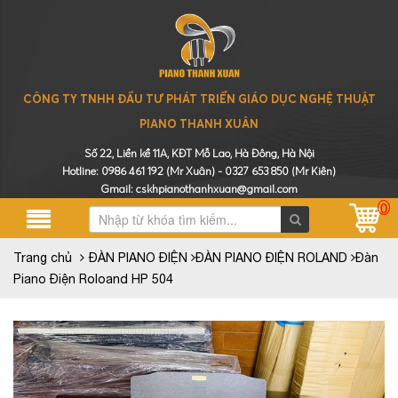
CÔNG TY TNHH ĐẦU TƯ PHÁT TRIỂN GIÁO DỤC NGHỆ THUẬT
PIANO THANH XUÂN
Số 22, Liền kề 11A, KĐT Mỗ Lao, Hà Đông, Hà Nội
Hotline:
0986 461 192
(Mr Xuân) -
0327 653 850
(Mr Kiên)
Gmail: cskhpianothanhxuan@gmail.com
0
Trang chủ
ĐÀN PIANO ĐIỆN
ĐÀN PIANO ĐIỆN ROLAND
Đàn
Piano Điện Roloand HP 504