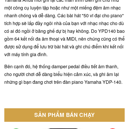
một công cụ luyện tập hoặc như một miếng đệm âm nhạc
nhanh chóng và dễ dàng. Các bài hát "50 vĩ đại cho piano"
tích hợp sẽ lấp đầy ngôi nhà của bạn với nhạc nhạc cho dù
có ai đó ngồi ở băng ghế dự bị hay không. Do YPD140 bao
gồm 64 kết nối đa âm thoại và MIDI, nên chúng cũng có thể
được sử dụng để lưu trữ bài hát và ghi chú điểm khi kết nối
với máy tính gia đình.
Bên cạnh đó, hệ thống damper pedal điều tiết âm thanh,
cho người chơi dễ dàng biểu hiện cảm xúc, và ghi âm lại
những gì bạn đang chơi trên đàn piano Yamaha YDP-140.
SẢN PHẨM BÁN CHẠY