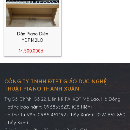
Đàn Piano Điện
YDP142LO
14.500.000₫
CÔNG TY TNHH ĐTPT GIÁO DỤC NGHỆ
THUẬT PIANO THANH XUÂN
Trụ Sở Chính: Số 22, Liền kề 11A, KĐT Mỗ Lao, Hà Đông
Hotline bảo hành: 0968556233 (Cô Hiền)
Hotline Tư Vấn: 0986 461 192 (Thầy Xuân)- 0327 653 850
(Thầy Kiên)