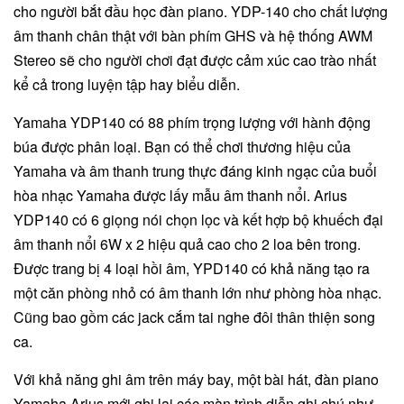
cho người bắt đầu học đàn piano. YDP-140 cho chất lượng
âm thanh chân thật với bàn phím GHS và hệ thống AWM
Stereo sẽ cho người chơi đạt được cảm xúc cao trào nhất
kể cả trong luyện tập hay biểu diễn.
Yamaha YDP140 có 88 phím trọng lượng với hành động
búa được phân loại. Bạn có thể chơi thương hiệu của
Yamaha và âm thanh trung thực đáng kinh ngạc của buổi
hòa nhạc Yamaha được lấy mẫu âm thanh nổi. Arius
YDP140 có 6 giọng nói chọn lọc và kết hợp bộ khuếch đại
âm thanh nổi 6W x 2 hiệu quả cao cho 2 loa bên trong.
Được trang bị 4 loại hồi âm, YPD140 có khả năng tạo ra
một căn phòng nhỏ có âm thanh lớn như phòng hòa nhạc.
Cũng bao gồm các jack cắm tai nghe đôi thân thiện song
ca.
Với khả năng ghi âm trên máy bay, một bài hát, đàn piano
Yamaha Arius mới ghi lại các màn trình diễn ghi chú như