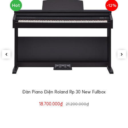
Hot
-12%
x
Đàn Piano Điện Roland fp 10 New Fullbox
20.200.000₫
22.700.000₫