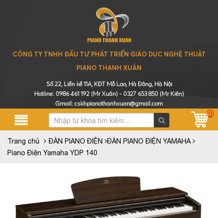
CÔNG TY TNHH ĐẦU TƯ PHÁT TRIỂN GIÁO DỤC NGHỆ THUẬT
PIANO THANH XUÂN
Số 22, Liền kề 11A, KĐT Mỗ Lao, Hà Đông, Hà Nội
Hotline:
0986 461 192
(Mr Xuân) -
0327 653 850
(Mr Kiên)
Gmail: cskhpianothanhxuan@gmail.com
0
Trang chủ
ĐÀN PIANO ĐIỆN
ĐÀN PIANO ĐIỆN YAMAHA
Piano Điện Yamaha YDP 140